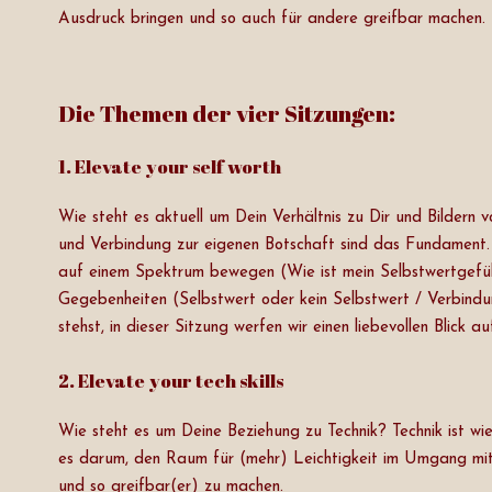
Ausdruck bringen und so auch für andere greifbar machen.
Die Themen der vier Sitzungen:
1. Elevate your self worth
Wie steht es aktuell um Dein Verhältnis zu Dir und Bildern 
und Verbindung zur eigenen Botschaft sind das Fundament. Z
auf einem Spektrum bewegen (Wie ist mein Selbstwertgefühl,
Gegebenheiten (Selbstwert oder kein Selbstwert / Verbindu
stehst, in dieser Sitzung werfen wir einen liebevollen Blic
2. Elevate your tech skills
Wie steht es um Deine Beziehung zu Technik? Technik ist wi
es darum, den Raum für (mehr) Leichtigkeit im Umgang mit d
und so greifbar(er) zu machen.