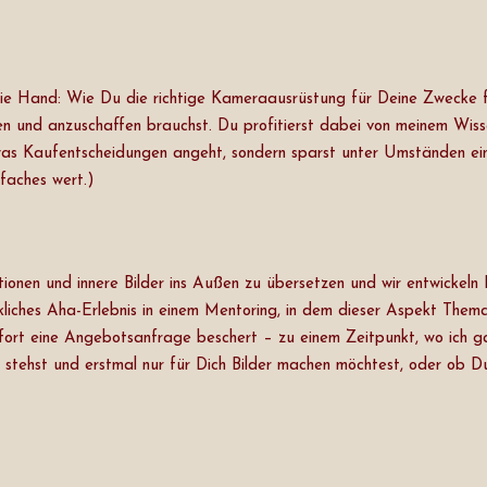
 die Hand: Wie Du die richtige Kameraausrüstung für Deine Zwecke f
 und anzuschaffen brauchst. Du profitierst dabei von meinem Wisse
 was Kaufentscheidungen angeht, sondern sparst unter Umständen ei
lfaches wert.)
tionen und innere Bilder ins Außen zu übersetzen und wir entwickeln 
ckliches Aha-Erlebnis in einem Mentoring, in dem dieser Aspekt Them
ofort eine Angebotsanfrage beschert – zu einem Zeitpunkt, wo ich ga
stehst und erstmal nur für Dich Bilder machen möchtest, oder ob Du 