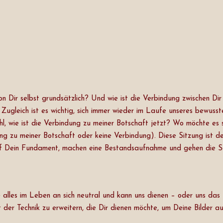
von Dir selbst grundsätzlich? Und wie ist die Verbindung zwischen D
ugleich ist es wichtig, sich immer wieder im Laufe unseres bewusst
 wie ist die Verbindung zu meiner Botschaft jetzt? Wo möchte es si
ng zu meiner Botschaft oder keine Verbindung). Diese Sitzung ist d
k auf Dein Fundament, machen eine Bestandsaufnahme und gehen die Sch
e alles im Leben an sich neutral und kann uns dienen – oder uns das
er Technik zu erweitern, die Dir dienen möchte, um Deine Bilder au