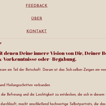
FEEDBACK
ÜBER
KONTAKT
it denen Deine innere Vision von Dir, Deiner B
ik-Vorkenntnisse oder -Begabung.
n ein Teil der Botschaft. Darum ist das Sich-selber-Zeigen ein wese
 und Heilungsschritten verbunden.
 die Befreiung und die Leichtigkeit zu entdecken, die sich in diesem
durchläuft, macht anschließend hochwertige Selbstporträts, die da