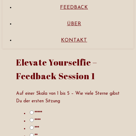
FEEDBACK
ÜBER
KONTAKT
Elevate Yourselfie –
Feedback Session 1
Auf einer Skala von 1 bis 5 – Wie viele Sterne gibst
Du der ersten Sitzung
*****
****
***